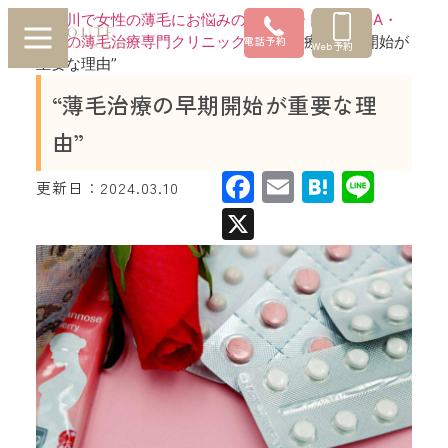
神奈川で女性の薄毛にお悩みの方はルートへ |FAGA・
女性の薄毛治療専門クリニック
»
“薄毛治療の早期開始が
電話予約
Web予約
重要な理由”
“薄毛治療の早期開始が重要な理
由”
Facebook
Email
Hatena
Line
更新日：
2024.03.10
X