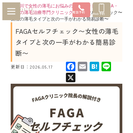
神奈川で女性の薄毛にお悩みの方はルートへ |FAGA・
女性の薄毛治療専門クリニック
»
FAGAセルフチェック〜
電話予約
Web予約
女性の薄毛タイプと次の一手がわかる簡易診断〜
FAGAセルフチェック〜女性の薄毛
タイプと次の一手がわかる簡易診
断〜
Facebook
Email
Hatena
Line
更新日：
2026.05.17
X