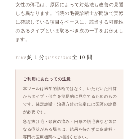
女性の薄毛は、原因によって対処法も改善の見通
しも異なります。当院の毛髪診断士が問診で実際
に確認している項目をベースに、該当する可能性
のあるタイプといま取るべき次の一手をお伝えし
ます。
約 1 分
全 10 問
TIME
QUESTIONS
ご利用にあたっての注意
本ツールは医学的診断ではなく、いただいた回答
からタイプ・傾向を簡易的に見立てるためのもの
です。確定診断・治療方針の決定には医師の診察
が必要です。
急な抜け毛・頭皮の痛み・円形の脱毛斑など気に
なる症状がある場合は、結果を待たずに皮膚科・
専門の医療機関へご相談ください。