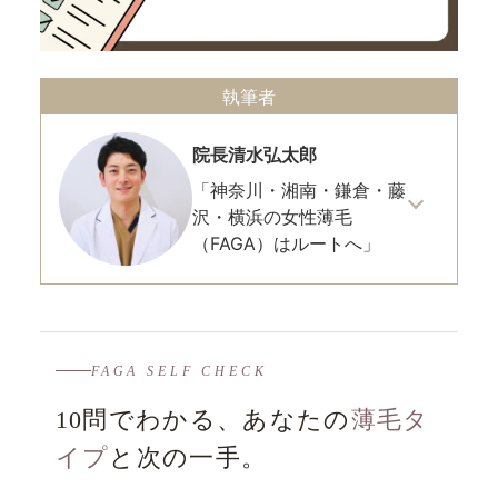
執筆者
院長
清水弘太郎
「神奈川・湘南・鎌倉・藤
沢・横浜の女性薄毛
（FAGA）はルートへ」
FAGA SELF CHECK
10問でわかる、あなたの
薄毛タ
イプ
と次の一手。