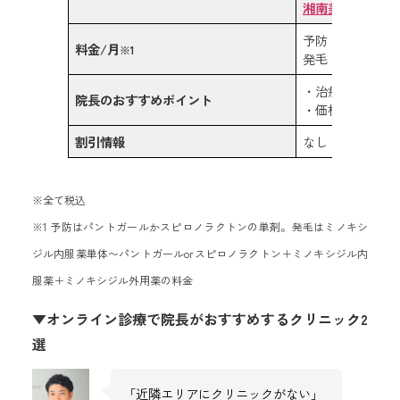
湘南美容クリニ
予防：なし
料金/月
※1
発毛：5,940〜20,
・治療薬の内訳
院長のおすすめポイント
・価格設定が良
割引情報
なし
※全て税込
※1 予防はパントガールかスピロノラクトンの単剤。発毛はミノキシ
ジル内服薬単体〜パントガールorスピロノラクトン＋ミノキシジル内
服薬＋ミノキシジル外用薬の料金
▼オンライン診療で院長がおすすめするクリニック2
選
「近隣エリアにクリニックがない」