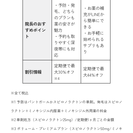
・予防・発
・お薬の補
毛、どちら
充がLINEか
のプランも
ら簡単にで
院長のおす
薬の安さが
きる
すめポイン
魅力
・お手軽に
ト
・予約も取
始められる
りやすく深
サプリもあ
夜帯にも対
り
応
定期便で最
定期便で最
割引情報
大30%オフ
大44%オフ
※4
※全て税込
※1 予防はパントガールかスピロノラクトンの単剤。発毛はスピロノ
ラクトン＋ミノキシジル内服薬＋ミノキシジル外用薬の料金
※2 単剤処方（スピロノラクトン25mg）/定期便1ヶ月ごとの金額
※3 ボリューム・プレミアムプラン（スピロノラクトン50mg/ミノキ