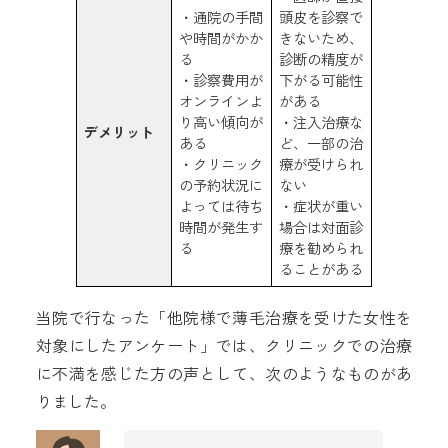
・通院の手間
頭皮を診察で
や時間がかか
きないため、
る
診断の精度が
・診察費用が
下がる可能性
オンラインよ
がある
り高い傾向が
・注入治療な
デメリット
ある
ど、一部の治
・クリニック
療が受けられ
の予約状況に
ない
よっては待ち
・症状が重い
時間が発生す
場合は対面診
る
療を勧められ
ることがある
当院で行なった「他院様で薄毛治療を受けた女性を
対象にしたアンケート」では、クリニックでの治療
に不満を感じた方の声として、次のようなものがあ
りました。