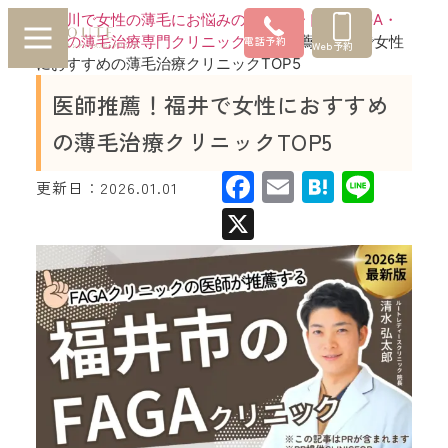
神奈川で女性の薄毛にお悩みの方はルートへ |FAGA・
女性の薄毛治療専門クリニック
»
医師推薦！福井で女性
電話予約
Web予約
におすすめの薄毛治療クリニックTOP5
医師推薦！福井で女性におすすめ
の薄毛治療クリニックTOP5
Facebook
Email
Hatena
Line
更新日：
2026.01.01
X