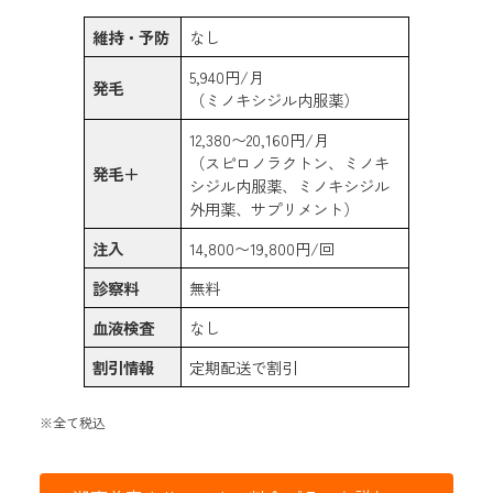
維持・予防
なし
5,940円/月
発毛
（ミノキシジル内服薬）
12,380〜20,160円/月
（スピロノラクトン、ミノキ
発毛＋
シジル内服薬、ミノキシジル
外用薬、サプリメント）
注入
14,800〜19,800円/回
診察料
無料
血液検査
なし
割引情報
定期配送で割引
※全て税込