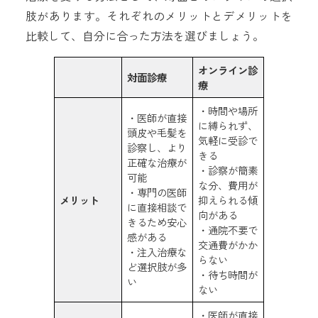
肢があります。それぞれのメリットとデメリットを
比較して、自分に合った方法を選びましょう。
オンライン診
対面診療
療
・時間や場所
・医師が直接
に縛られず、
頭皮や毛髪を
気軽に受診で
診察し、より
きる
正確な治療が
・診察が簡素
可能
な分、費用が
・専門の医師
メリット
抑えられる傾
に直接相談で
向がある
きるため安心
・通院不要で
感がある
交通費がかか
・注入治療な
らない
ど選択肢が多
・待ち時間が
い
ない
・医師が直接