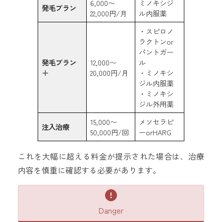
6,000〜
ミノキシジ
発毛プラン
22,000円/月
ル内服薬
・スピロノ
ラクトンor
パントガー
発毛プラン
12,000〜
ル
＋
20,000円/月
・ミノキシ
ジル内服薬
・ミノキシ
ジル外用薬
15,000〜
メソセラピ
注入治療
50,000円/回
ーorHARG
これを大幅に超える料金が提示された場合は、治療
内容を慎重に確認する必要があります。
Danger