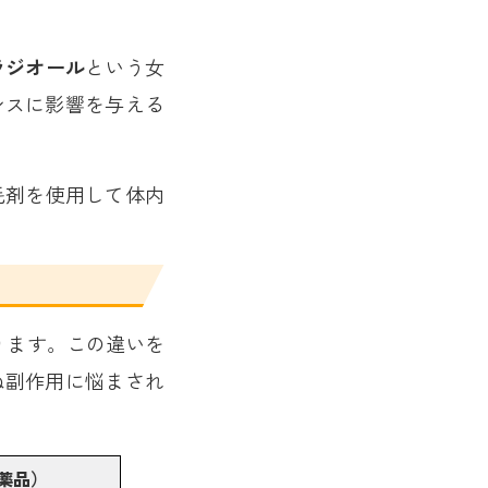
ラジオール
という女
ンスに影響を与える
毛剤を使用して体内
ります。この違いを
ぬ副作用に悩まされ
薬品）