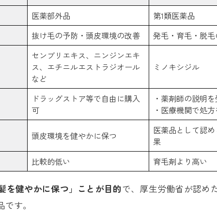
医薬部外品
第1類医薬品
抜け毛の予防・頭皮環境の改善
発毛・育毛・脱毛
センブリエキス、ニンジンエキ
ス、エチニルエストラジオール
ミノキシジル
など
ドラッグストア等で自由に購入
・薬剤師の説明を
可
・医療機関で処方
医薬品として認め
頭皮環境を健やかに保つ
果
比較的低い
育毛剤より高い
髪を健やかに保つ」ことが目的
で、厚生労働省が認め
品です。