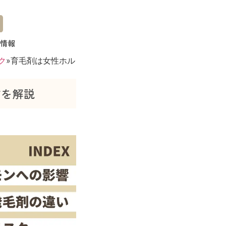
情報
ク
»
育毛剤は女性ホル
方を解説
a