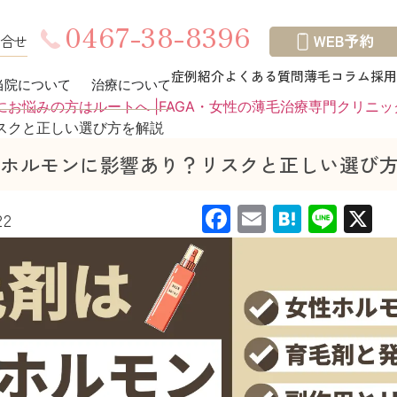
0467-38-8396
合せ
症例紹介
よくある質問
薄毛コラム
採用
当院について
治療について
お悩みの方はルートへ |FAGA・女性の薄毛治療専門クリニッ
スクと正しい選び方を解説
ホルモンに影響あり？リスクと正しい選び
Facebook
Email
Haten
Line
X
22