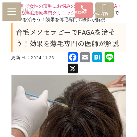
神奈川で女性の薄毛にお悩みの方はルートへ |FAGA・
女性の薄毛治療専門クリニック
»
育毛メソセラピーで
電話予約
Web予約
FAGAを治そう！効果を薄毛専門の医師が解説
育毛メソセラピーでFAGAを治そ
う！効果を薄毛専門の医師が解説
Facebook
Email
Hatena
Line
更新日：
2024.11.23
X