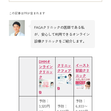
この記事はPRが含まれます
FAGAクリニックの医師である私
が、安心して利用できるオンライン
診療クリニックをご紹介します。
DMMオ
イースト
クリニッ
ンライン
駅前クリ
クフォア
クリニッ
ニック
ク
⧉
⧉
予防：
予防：
3,520円
予防：
6,833〜