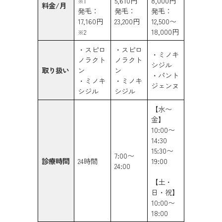
5,610円
8,000円
※
1
料金/月
発毛：
発毛：
発毛：
17,160円
23,200円
12,500〜
18,000円
※
2
・スピロ
・スピロ
・ミノキ
ノラクト
ノラクト
シジル
取り扱い
ン
ン
・パント
・ミノキ
・ミノキ
ジェンヌ
シジル
シジル
【水〜
金】
10:00〜
14:30
15:30〜
7:00〜
診療時間
24時間
19:00
24:00
【土・
日・祝】
10:00〜
18:00