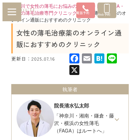
神奈川で女性の薄毛にお悩みの方はルートへ |FAGA・
女性の薄毛治療専門クリニック
»
女性の薄毛治療薬のオ
電話予約
Web予約
ンライン通販におすすめのクリニック
女性の薄毛治療薬のオンライン通
販におすすめのクリニック
Facebook
Email
Hatena
Line
更新日：
2025.07.16
X
執筆者
院長
清水弘太郎
「神奈川・湘南・鎌倉・藤
沢・横浜の女性薄毛
（FAGA）はルートへ」