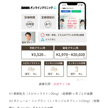
画像引用：
公式サイト
⧉
※1 単剤処方（スピロノラクトン25mg）/定期便1ヶ月ごとの金額
※2 ボリューム・ミニプラン（ミノキシジルタブレット2.5mg）/定期
便12ヶ月ごとの1ヶ月あたりの金額