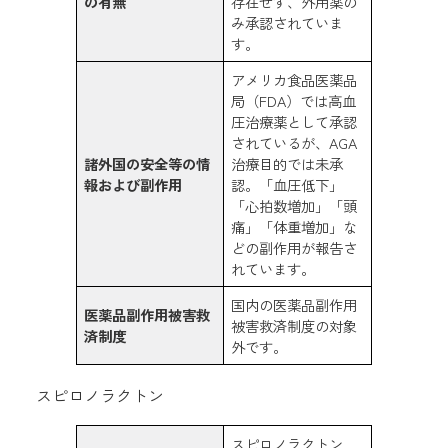
の有無
存在せず、外用薬の
み承認されていま
す。
アメリカ食品医薬品
局（FDA）では高血
圧治療薬として承認
されているが、AGA
諸外国の安全等の情
治療目的では未承
報および副作用
認。「血圧低下」
「心拍数増加」「頭
痛」「体重増加」な
どの副作用が報告さ
れています。
国内の医薬品副作用
医薬品副作用被害救
被害救済制度の対象
済制度
外です。
スピロノラクトン
スピロノラクトン