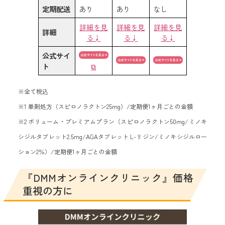
定期配送
あり
あり
なし
詳細を見
詳細を見
詳細を見
詳細
る↓
る↓
る↓
公式サイ
ト
⧉
※全て税込
※1 単剤処方（スピロノラクトン25mg）/定期便1ヶ月ごとの金額
※2 ボリューム・プレミアムプラン（スピロノラクトン50mg/ミノキ
シジルタブレット2.5mg/AGAタブレット L-リジン/ミノキシジルロー
ション2％）/定期便1ヶ月ごとの金額
『DMMオンラインクリニック』価格
重視の方に