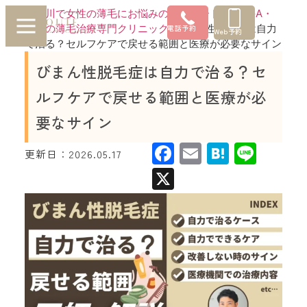
神奈川で女性の薄毛にお悩みの方はルートへ |FAGA・
女性の薄毛治療専門クリニック
»
びまん性脱毛症は自力
電話予約
Web予約
で治る？セルフケアで戻せる範囲と医療が必要なサイン
びまん性脱毛症は自力で治る？セ
ルフケアで戻せる範囲と医療が必
要なサイン
Facebook
Email
Hatena
Line
更新日：
2026.05.17
X