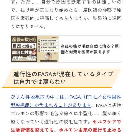
す。ただし、自分で原因を断定するのは難しいの
で、抜け毛が気になり始めたら一度医師の診察で原
因を客観的に評価してもらうほうが、結果的に遠回
りになりません。
産後の抜け毛は自然に治る？原
因と対策を医師が教えます
進行性のFAGAが混在しているタイプ
は自力では戻らない
びまん性脱毛症の中には、FAGA（FPHL／女性男性
型脱毛症）が含まれることがあります
。FAGAは男性
ホルモンの影響で毛包が徐々に小型化し、髪が細く
短くなっていく進行性の脱毛症です。
セルフケアで
生活習慣を整えても、ホルモン由来の進行を止める