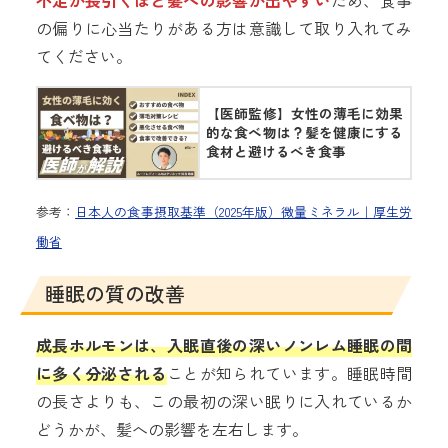
不足が長引くほど髪への影響が出やすい
ため、食事
の偏りに心当たりがある方は意識して取り入れてみ
てください。
【医師監修】女性の薄毛に効果
的な食べ物は？髪を健康にする
食材と避けるべき食事
参考：
日本人の食事摂取基準（2025年版）微量ミネラル｜厚生労
働省
睡眠の質の改善
成長ホルモンは、入眠直後の深いノンレム睡眠の間
に多く分泌される
ことが知られています。睡眠時間
の長さよりも、この最初の深い眠りに入れているか
どうかが、髪への影響を左右します。