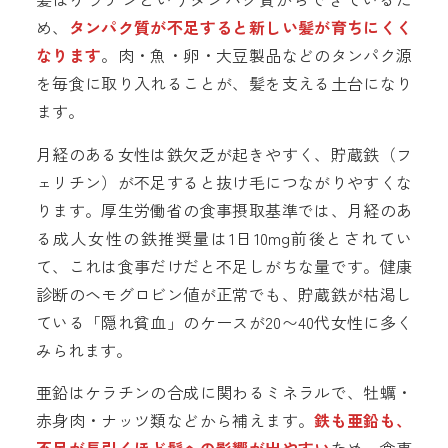
め、
タンパク質が不足すると新しい髪が育ちにくく
なります
。肉・魚・卵・大豆製品などのタンパク源
を毎食に取り入れることが、髪を支える土台になり
ます。
月経のある女性は鉄欠乏が起きやすく、貯蔵鉄（フ
ェリチン）が不足すると抜け毛につながりやすくな
ります。厚生労働省の食事摂取基準では、月経のあ
る成人女性の鉄推奨量は1日10mg前後とされてい
て、これは食事だけだと不足しがちな量です。健康
診断のヘモグロビン値が正常でも、貯蔵鉄が枯渇し
ている「隠れ貧血」のケースが20〜40代女性に多く
みられます。
亜鉛はケラチンの合成に関わるミネラルで、牡蠣・
赤身肉・ナッツ類などから補えます。
鉄も亜鉛も、