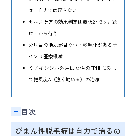
は、自力では戻らない
セルフケアの効果判定は最低2〜3ヶ月続
けてから行う
分け目の地肌が目立つ・軟毛化があるサ
インは医療領域
ミノキシジル外用は女性のFPHLに対し
て推奨度A（強く勧める）の治療
目次
セルフケアで改善しないときのサインと受診の目安
栄養素（タンパク質・鉄・亜鉛）を意識した食事
びまん性脱毛症は自力で治るの