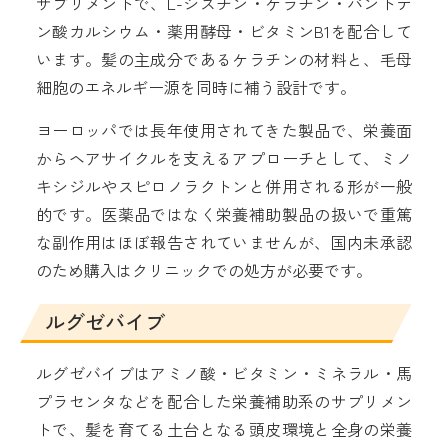
サプリメントで、L-シスチン・ケラチン・パントテ
ン酸カルシウム・薬用酵母・ビタミンB1を配合して
います。髪の主成分であるケラチンの材料と、毛母
細胞のエネルギー源を同時に補う設計です。
ヨーロッパでは長年使用されてきた製品で、栄養面
からヘアサイクルを支えるアプローチとして、ミノ
キシジルやスピロノラクトンと併用される形が一般
的です。医薬品ではなく栄養補助製品の扱いで重篤
な副作用はほぼ報告されていませんが、国内未承認
のため購入はクリニックでの処方が必要です。
ルグゼバイブ
ルグゼバイブはアミノ酸・ビタミン・ミネラル・馬
プラセンタなどを配合した栄養補助系のサプリメン
トで、髪を育てる土台となる頭皮環境と全身の栄養