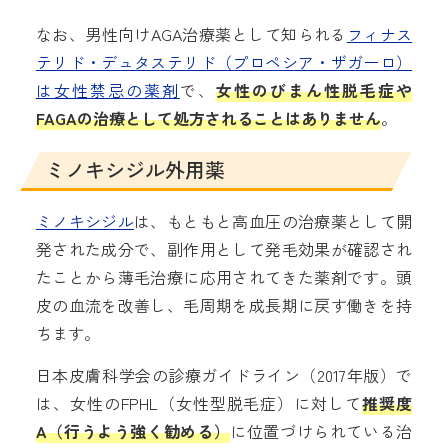
なお、男性向けAGA治療薬として知られる
フィナス
テリド・デュタステリド（プロペシア・ザガーロ）
は女性禁忌の薬剤
で、
女性のびまん性脱毛症や
FAGAの治療として処方されることはありません
。
ミノキシジル外用薬
ミノキシジル
は、もともと高血圧の治療薬として開
発された成分で、副作用として発毛効果が確認され
たことから薄毛治療に応用されてきた薬剤です。頭
皮の血流を改善し、毛周期を成長期に戻す働きを持
ちます。
日本皮膚科学会の診療ガイドライン（2017年版）で
は、女性のFPHL（女性型脱毛症）に対して
推奨度
A（行うよう強く勧める）
に位置づけられている治