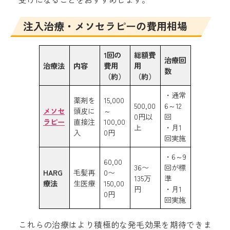
注入治療・メソセラピーの費用相場
1回の
総額費
治療回
治療法
内容
費用
用
数
（約）
（約）
・通常
薬剤を
15,000
500,00
6～12
メソセ
頭皮に
～
0円以
回
ラピー
直接注
100,00
上
・月1
入
0円
回実施
・6～9
60,00
36〜
回が標
HARG
毛髪再
0〜
135万
準
療法
生医療
150,00
円
・月1
0円
回実施
これらの治療はより積極的な発毛効果を期待できま