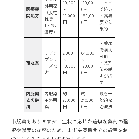
10,000
120,00
ニック
外用薬
医療機
～
0～
で処方
（女性
関処方
15,000
180,00
・高濃
推奨
円
0円
度で効
1〜2%
果的
濃度）
・薬局
で購入
リアッ
7,000
84,000
可能
プシリ
～
～
市販薬
・薬剤
ーズな
10,000
120,00
師の説
ど
円
0円
明が必
要
内服薬
内服薬
約
約
最も一
との併
+外用
20,000
240,00
般的な
用
薬
円
0円
治療法
市販薬もありますが、症状に応じた適切な薬剤の選
択や濃度の調整のため、まず医療機関での診察をお
受けになることをおすすめします。