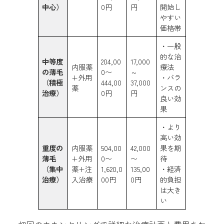
中心）
0円
円
開始し
やすい
価格帯
・一般
的な治
中等度
204,00
17,000
内服薬
療法
の薄毛
0〜
～
+外用
・バラ
（積極
444,00
37,000
薬
ンスの
治療）
0円
円
良い効
果
・より
高い効
重度の
内服薬
504,00
42,000
果を期
薄毛
+外用
0〜
〜
待
（集中
薬+注
1,620,0
135,00
・経済
治療）
入治療
00円
0円
的負担
は大き
い