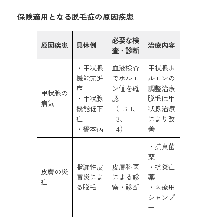
保険適用となる脱毛症の原因疾患
必要な検
原因疾患
具体例
治療内容
査・診断
・甲状腺
血液検査
甲状腺ホ
機能亢進
でホルモ
ルモンの
症
ン値を確
調整治療
甲状腺の
・甲状腺
認
脱毛は甲
病気
機能低下
（TSH、
状腺治療
症
T3、
により改
・橋本病
T4）
善
・抗真菌
薬
脂漏性皮
皮膚科医
・抗炎症
皮膚の炎
膚炎によ
による診
薬
症
る脱毛
察・診断
・医療用
シャンプ
ー