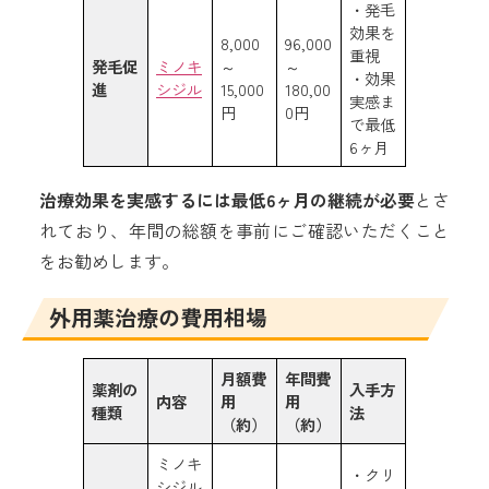
・発毛
効果を
8,000
96,000
重視
発毛促
ミノキ
～
～
・効果
進
シジル
15,000
180,00
実感ま
円
0円
で最低
6ヶ月
治療効果を実感するには最低6ヶ月の継続が必要
とさ
れており、年間の総額を事前にご確認いただくこと
をお勧めします。
外用薬治療の費用相場
月額費
年間費
薬剤の
入手方
内容
用
用
種類
法
（約）
（約）
ミノキ
・クリ
シジル