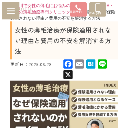
神奈川で女性の薄毛にお悩みの方はルートへ |FAGA・
女性の薄毛治療専門クリニック
»
女性の薄毛治療が保険
電話予約
Web予約
適用されない理由と費用の不安を解消する方法
女性の薄毛治療が保険適用されな
い理由と費用の不安を解消する方
法
Facebook
Email
Hatena
Line
更新日：
2025.06.28
X