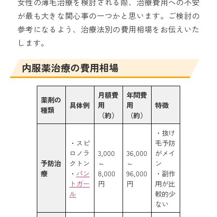
女性の薄毛治療を検討される際、治療費用への不安
が最も大きな関心事の一つかと思います。ご検討の
参考になるよう、治療法別の費用相場をお伝えいた
します。
内服薬治療の費用相場
月額費
年間費
薬剤の
具体例
用
用
特徴
種類
（約）
（約）
・抜け
・スピ
毛予防
ロノラ
3,000
36,000
がメイ
予防治
クトン
～
～
ン
療
・
パン
8,000
96,000
・副作
トガー
円
円
用が比
ル
較的少
ない