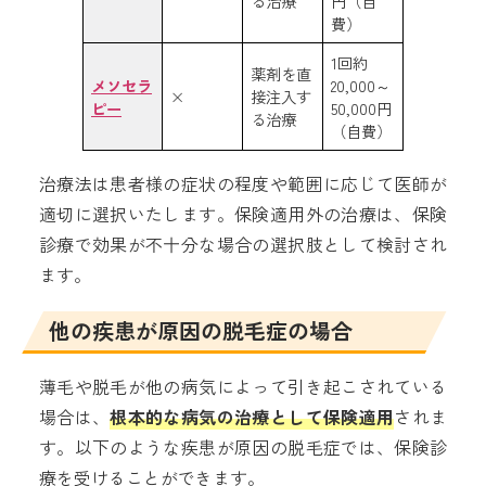
る治療
円（自
費）
1回約
薬剤を直
メソセラ
20,000～
×
接注入す
ピー
50,000円
る治療
（自費）
治療法は患者様の症状の程度や範囲に応じて医師が
適切に選択いたします。保険適用外の治療は、保険
診療で効果が不十分な場合の選択肢として検討され
ます。
他の疾患が原因の脱毛症の場合
薄毛や脱毛が他の病気によって引き起こされている
場合は、
根本的な病気の治療として保険適用
されま
す。以下のような疾患が原因の脱毛症では、保険診
療を受けることができます。