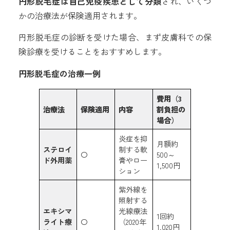
円形脱毛症は自己免疫疾患として分類
され、いくつ
かの治療法が保険適用されます。
円形脱毛症の診断を受けた場合、まず皮膚科での保
険診療を受けることをおすすめします。
円形脱毛症の治療一例
費用（3
治療法
保険適用
内容
割負担の
場合）
炎症を抑
月額約
ステロイ
制する軟
〇
500～
ド外用薬
膏やロー
1,500円
ション
紫外線を
照射する
エキシマ
光線療法
1回約
ライト療
〇
（2020年
1,020円