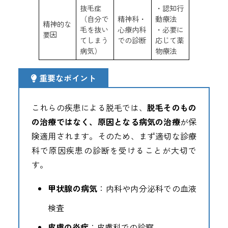
抜毛症
・認知行
（自分で
精神科・
動療法
精神的な
毛を抜い
心療内科
・必要に
要因
てしまう
での診断
応じて薬
病気）
物療法
重要なポイント
これらの疾患による脱毛では、
脱毛そのもの
の治療ではなく、原因となる病気の治療
が保
険適用されます。そのため、まず適切な診療
科で原因疾患の診断を受けることが大切で
す。
甲状腺の病気
：内科や内分泌科での血液
検査
皮膚の炎症
：皮膚科での診察