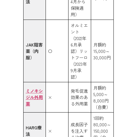
法
4月から
保険適
用）
オルミエ
ント
（2022年
JAK阻害
6月承
月額約
薬（内
〇
認）リッ
15,000～
服）
トフーロ
30,000円
（2023年
9月承
認）
月額約
ミノキシ
発毛促進
5,000～
ジル外用
×
効果のあ
8,000円
薬
る外用薬
（自費）
1回約
成長因子
80,000～
HARG療
×
を注入す
150,000
法